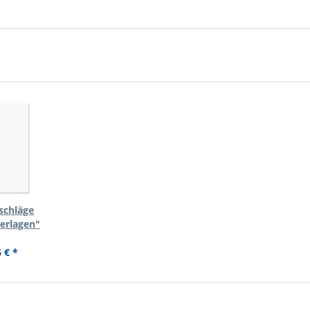
schläge
terlagen"
 € *