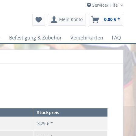
Service/Hilfe
Mein Konto
0,00 € *
n
Befestigung & Zubehör
Verzehrkarten
FAQ
Stückpreis
3,29 € *