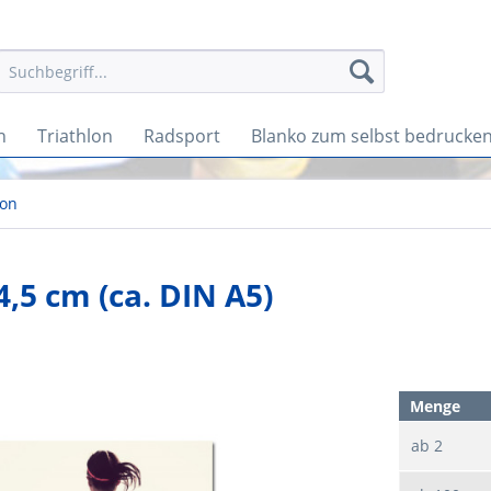
n
Triathlon
Radsport
Blanko zum selbst bedrucke
ion
5 cm (ca. DIN A5)
Menge
ab
2