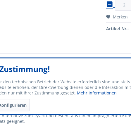
Merken
Artikel-Nr.:
e Zustimmung!
n "Go" 20x14,5 cm (ca. DIN A5)"
ür den technischen Betrieb der Website erforderlich sind und stets
bsite erhöhen, der Direktwerbung dienen oder die Interaktion mi
 1 bis xxx
den nur mit Ihrer Zustimmung gesetzt.
Mehr Informationen
Konfigurieren
re Alternative zum Tyvek und besteht aus einem imprägnierten Kunst
atz geeignet.