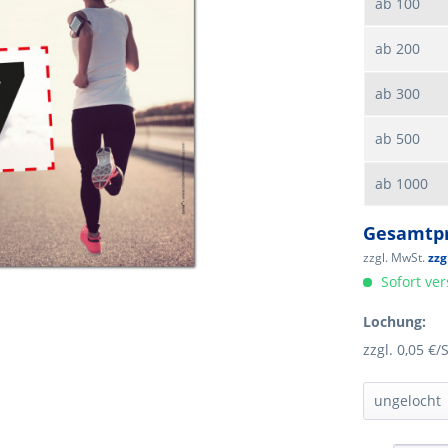
ab
100
ab
200
ab
300
ab
500
ab
1000
Gesamtpr
zzgl. MwSt.
zzg
Sofort ver
Lochung:
zzgl. 0,05 €/S