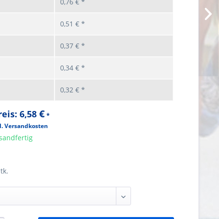
0,76 € *
0,51 € *
0,37 € *
0,34 € *
0,32 € *
€
eis:
6,58
*
l. Versandkosten
sandfertig
tk.