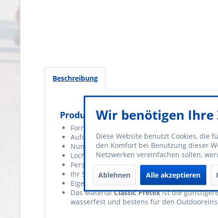
Beschreibung
Wir benötigen Ihr
Produktinformationen "Startnummer
Format: 20 x 14,5cm
Diese Website benutzt Cookies, die f
Aufdruck: farbig/bunt
den Komfort bei Benutzung dieser We
Nummerierung: nach Wunsch, standardmäßig
Netzwerken vereinfachen sollen, wer
Lochung: auf Wunsch
Personalisierung: nein
Ihr Sponsoraufdruck: nein
Ablehnen
Alle akzeptieren
Eigene Vorlagen: nein
Das Material
Classic Pretex
ist die günstige
wasserfest und bestens für den Outdooreins