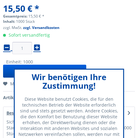
15,50 € *
Gesamtpreis:
15,50
€
*
Inhalt:
1000 Stück
zzgl. MwSt.
zzgl. Versandkosten
Sofort versandfertig
Einheit:
1000
In den
Warenkorb
Wir benötigen Ihre
Zustimmung!
Merken
Artikel-Nr.:
60-900-10
Diese Website benutzt Cookies, die für den
technischen Betrieb der Website erforderlich
sind und stets gesetzt werden. Andere Cookies,
Beschreibung
die den Komfort bei Benutzung dieser Website
Sicherheitsnadeln für die bequeme
erhöhen, der Direktwerbung dienen oder die
Startnummernbefestigung am Trikot. Duplex 28mm, zu 1000
Interaktion mit anderen Websites und sozialen
Stück...
mehr
Netzwerken vereinfachen sollen, werden nur mit