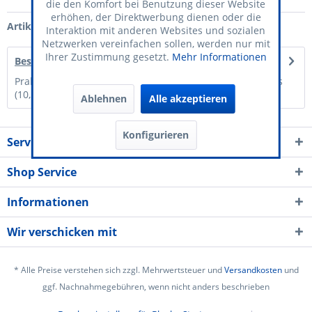
die den Komfort bei Benutzung dieser Website
erhöhen, der Direktwerbung dienen oder die
Artikel-Nr.:
70-110-013
Interaktion mit anderen Websites und sozialen
Netzwerken vereinfachen sollen, werden nur mit
Ihrer Zustimmung gesetzt.
Mehr Informationen
Beschreibung
Praktisch & Robust: Dank des handlichen DIN A7-Formats
(10,5 × 7,4 cm) sind unsere...
mehr
Ablehnen
Alle akzeptieren
Konfigurieren
Service Kontakt
Shop Service
Informationen
Wir verschicken mit
* Alle Preise verstehen sich zzgl. Mehrwertsteuer und
Versandkosten
und
ggf. Nachnahmegebühren, wenn nicht anders beschrieben